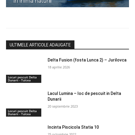
ULTIMELE ARTICOLE ADAUGATE
Delta Fusion (fosta Lunca 2) – Jurilovca
18 aprilie 2026
Locuri pescuit Delta
Dunarii - Tulcea
Lacul Lumina – loc de pescuit in Delta
Dunarii
20 septembrie 2023
Locuri pescuit Delta
Dunarii - Tulcea
Incinta Piscicola Statia 10
25 octombrie 2022