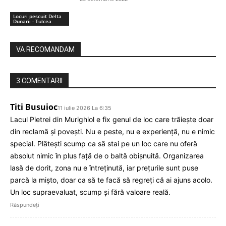
Locuri pescuit Delta
Dunarii - Tulcea
VA RECOMANDAM
3 COMENTARII
Titi Busuioc
11 iulie 2026 La 6:35
Lacul Pietrei din Murighiol e fix genul de loc care trăiește doar
din reclamă și povești. Nu e peste, nu e experiență, nu e nimic
special. Plătești scump ca să stai pe un loc care nu oferă
absolut nimic în plus față de o baltă obișnuită. Organizarea
lasă de dorit, zona nu e întreținută, iar prețurile sunt puse
parcă la mișto, doar ca să te facă să regreți că ai ajuns acolo.
Un loc supraevaluat, scump și fără valoare reală.
Răspundeți