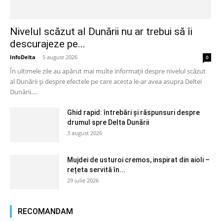
Nivelul scăzut al Dunării nu ar trebui să îi
descurajeze pe...
InfoDelta
-
5 august 2026
0
În ultimele zile au apărut mai multe informații despre nivelul scăzut
al Dunării și despre efectele pe care acesta le-ar avea asupra Deltei
Dunării....
Ghid rapid: întrebări și răspunsuri despre
drumul spre Delta Dunării
3 august 2026
Mujdei de usturoi cremos, inspirat din aioli –
rețeta servită în...
29 iulie 2026
RECOMANDAM