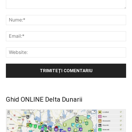
Comentariu:
Nu
Ema
Web
Ghid ONLINE Delta Dunarii