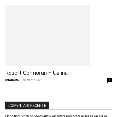
Resort Cormoran – Uzlina
InfoDelta
-
30 martie 2022
0
COMENTARII RECENTE
Elena Radulescu
pe
Scoici (midii) congelate preparate in sos de vin alb cu