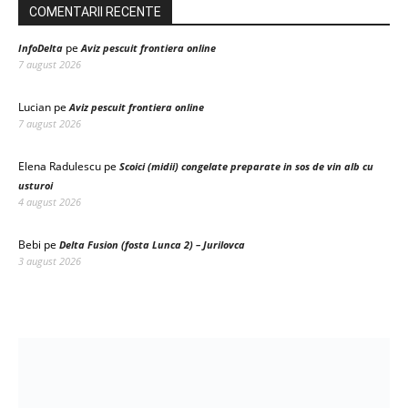
COMENTARII RECENTE
pe
InfoDelta
Aviz pescuit frontiera online
7 august 2026
Lucian
pe
Aviz pescuit frontiera online
7 august 2026
Elena Radulescu
pe
Scoici (midii) congelate preparate in sos de vin alb cu
usturoi
4 august 2026
Bebi
pe
Delta Fusion (fosta Lunca 2) – Jurilovca
3 august 2026