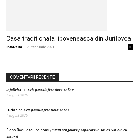
Casa traditionala lipoveneasca din Jurilovca
InfoDelta
-
26 februarie 2021
0
COMENTARII RECENTE
pe
InfoDelta
Aviz pescuit frontiera online
7 august 2026
Lucian
pe
Aviz pescuit frontiera online
7 august 2026
Elena Radulescu
pe
Scoici (midii) congelate preparate in sos de vin alb cu
usturoi