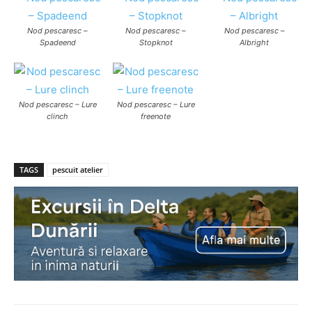
Nod pescaresc –
Nod pescaresc –
Nod pescaresc –
Spadeend
Stopknot
Albright
Nod pescaresc – Lure
Nod pescaresc – Lure
clinch
freenote
TAGS
pescuit atelier