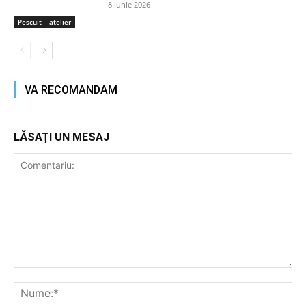
8 iunie 2026
Pescuit – atelier
VA RECOMANDAM
LĂSAȚI UN MESAJ
Comentariu:
Nu