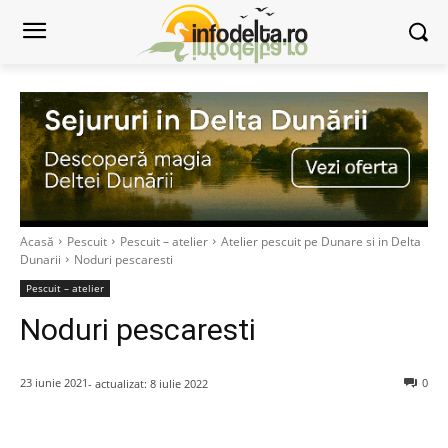
Acasă
Pescuit
Pescuit – atelier
Atelier pescuit pe Dunare si in Delta
Dunarii
Noduri pescaresti
Pescuit – atelier
Noduri pescaresti
23 iunie 2021
0
- actualizat:
8 iulie 2022