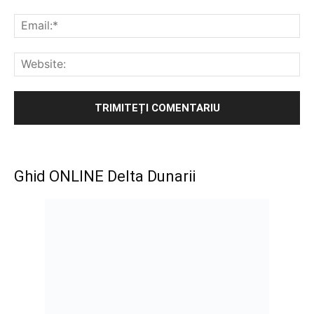
Ema
Web
Ghid ONLINE Delta Dunarii