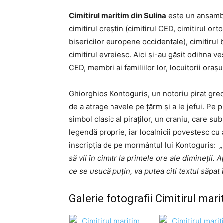
Cimitirul maritim din Sulina
este un ansamb
cimitirul creștin (cimitirul CED, cimitirul ort
bisericilor europene occidentale), cimitirul
cimitirul evreiesc. Aici și-au găsit odihna ve
CED, membri ai familiilor lor, locuitorii ora
Ghiorghios Kontoguris, un notoriu pirat grec
de a atrage navele pe țărm și a le jefui. Pe 
simbol clasic al piraților, un craniu, care sub
legendă proprie, iar localnicii povestesc cu
inscripția de pe mormântul lui Kontoguris:
„
să vii în cimitr la primele ore ale dimineții.
ce se usucă puțin, va putea citi textul săpat î
Galerie fotografii Cimitirul mari