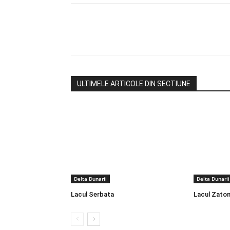
Acțiune
ULTIMELE ARTICOLE DIN SECTIUNE
Delta Dunarii
Delta Dunarii
Lacul Serbata
Lacul Zaton