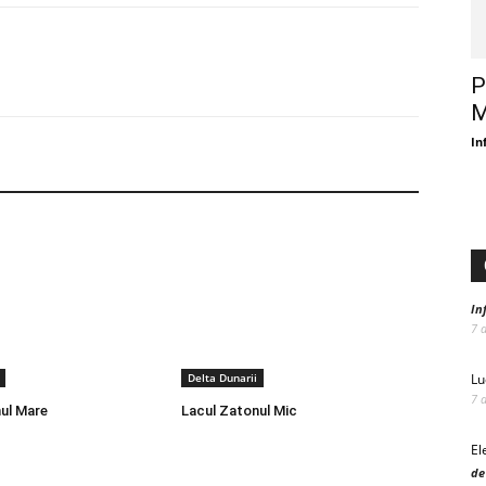
P
M
In
In
7 
Delta Dunarii
Lu
7 
ul Mare
Lacul Zatonul Mic
El
de