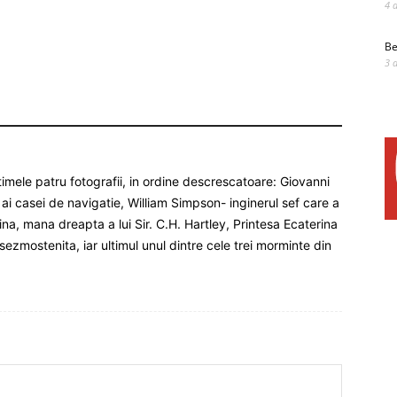
4 
Be
3 
ltimele patru fotografii, in ordine descrescatoare: Giovanni
 ai casei de navigatie, William Simpson- inginerul sef care a
a, mana dreapta a lui Sir. C.H. Hartley, Printesa Ecaterina
 sezmostenita, iar ultimul unul dintre cele trei morminte din