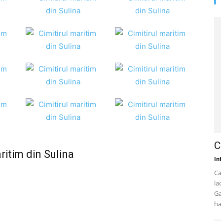
C
ritim din Sulina
In
Ca
la
Ga
ha