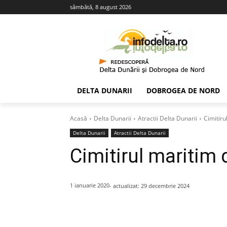
sâmbătă, 8 august 2026
DELTA DUNARII
DOBROGEA DE NORD
Acasă
Delta Dunarii
Atractii Delta Dunarii
Cimitiru
Delta Dunarii
Atractii Delta Dunarii
Cimitirul maritim 
1 ianuarie 2020
- actualizat:
29 decembrie 2024
Acțiune