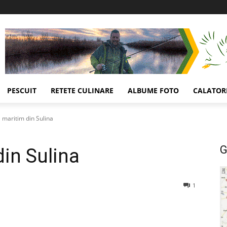
PESCUIT
RETETE CULINARE
ALBUME FOTO
CALATORI
l maritim din Sulina
G
din Sulina
1