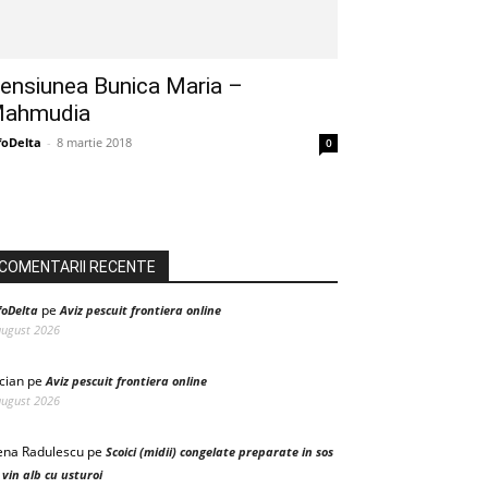
ensiunea Bunica Maria –
ahmudia
foDelta
-
8 martie 2018
0
COMENTARII RECENTE
pe
foDelta
Aviz pescuit frontiera online
august 2026
cian
pe
Aviz pescuit frontiera online
august 2026
ena Radulescu
pe
Scoici (midii) congelate preparate in sos
 vin alb cu usturoi