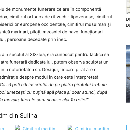
lu de monumente funerare ce are în componență
odox, cimitirul ortodox de rit vechi- lipovenesc, cimitirul
De
 bisericilor europene occidentale, cimitirul musulman și
D
șnică marinari, piloți, mecanici de nave, funcționari
șului, persoane decedate prin înec.
 din secolul al XIX-lea, era cunoscut pentru tactica sa
piatra funerară dedicată lui, putem observa sculptat un
linia notorietatea sa. Desigur, fiecare pirat are o
 admirație despre modul în care este interpretată
Ca să poți citi inscripția de pe piatra piratului trebuie
 Apoi umezești cu puțină apă placa și doar atunci, după
n mozaic, literele sunt scoase clar în relief”.
tim din Sulina