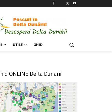
I
UTILE
GHID
hid ONLINE Delta Dunarii