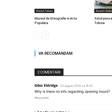
Orasul Tulcea
Atractii Dob
Muzeul de Etnografie si Arta
Satul pesca
Populara
Tulcea
VA RECOMANDAM
2 COMENTARII
Giles Eldridge
23 august 2020 La 16:32
Why is there no info regarding opening hours?
Răspundeți