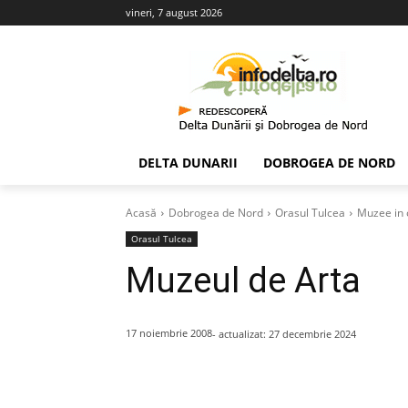
vineri, 7 august 2026
DELTA DUNARII
DOBROGEA DE NORD
Acasă
Dobrogea de Nord
Orasul Tulcea
Muzee in 
Orasul Tulcea
Muzeul de Arta
17 noiembrie 2008
- actualizat:
27 decembrie 2024
Acțiune