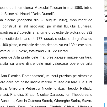
uprapune cu intemeierea Muzeului Tulcean in mai 1950, intr-o
e Stiinte ale Naturii ”Delta Dunarii”.
De
asa cladire (incepand din 23 august 1982), monument de
D
l construit in stil neoclasic pe malul fluviului Dunarea,
rotirea a 7 colectii, si anume o colectie de pictura cu 932
 o colectie de icoane de 797 lucrari, o colectie de grafica cu
cu 400 piese, o colectie de arta decorativa cu 139 piese si nu
ntata cu 311 piese, totalizand 7015 de lucrari.
ucean de Arta printe cele mai prestigioase muzee din tara,
atuita cu unele dintre cele mai valoroase opere de arta
in Arta Plastica Romaneasca”, muzeul prezinta pe simezele
are care pot naste invidia marilor muzee din tara. Ele sunt
isti ca: Gheorghe Petrascu, Nicole Tonitza, Theodor Pallady,
eriadi, Francisc Sirato, Nicolae Darascu, Ion Theodoreanu
 Bunescu, Cecilia Cutescu Storck, Gheorghe Sarbu, Stavru
Iser, Lucia Dem. Balacescu, Dimitrie Ghiata, Michaela