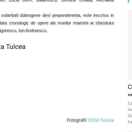
solaritatii dobrogene desi preponderenta, este inscrisa in
data cronologic de opere ale marilor maestrii ai sfarsitului
rigorescu, Ion Andreescu.
ta Tulcea
C
In
Ca
la
Ga
Fotografii
ICEM Tulcea
ha