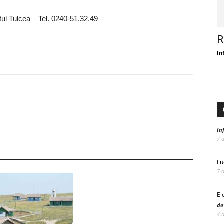
tul Tulcea – Tel. 0240-51.32.49
R
In
In
7 
Lu
7 
El
de
4 