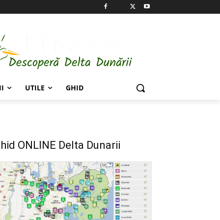
I
UTILE
GHID
hid ONLINE Delta Dunarii