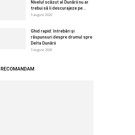
Nivelul scăzut al Dunării nu ar
trebui să îi descurajeze pe...
5 august 2026
Ghid rapid: întrebări și
răspunsuri despre drumul spre
Delta Dunării
3 august 2026
RECOMANDAM