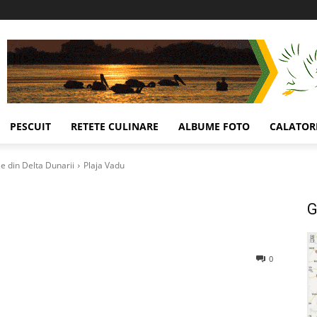
PESCUIT
RETETE CULINARE
ALBUME FOTO
CALATORI
le din Delta Dunarii
Plaja Vadu
G
0