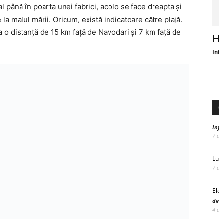
 până în poarta unei fabrici, acolo se face dreapta și
la malul mării. Oricum, există indicatoare către plajă.
a o distanță de 15 km față de Navodari și 7 km față de
H
In
In
7 
Lu
7 
El
de
4 