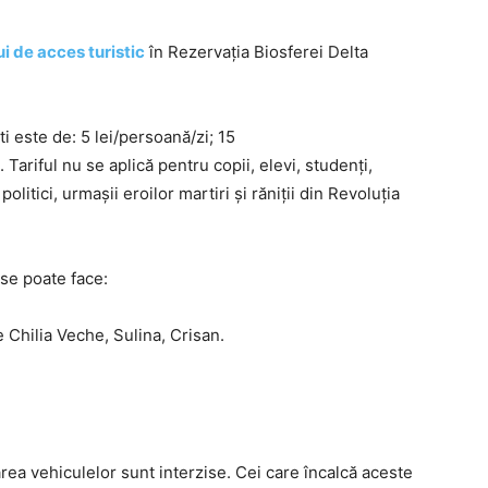
i de acces turistic
în Rezervația Biosferei Delta
i este de: 5 lei/persoană/zi; 15
ariful nu se aplică pentru copii, elevi, studenți,
olitici, urmașii eroilor martiri și răniții din Revoluția
c se poate face:
e Chilia Veche, Sulina, Crisan.
rea vehiculelor sunt interzise. Cei care încalcă aceste