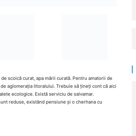
ul de scoică curat, apa mării curată. Pentru amatorii de
 de aglomerația litoralului. Trebuie să țineți cont că aici
alete ecologice. Există serviciu de salvamar.
i sunt reduse, existând pensiune și o cherhana cu