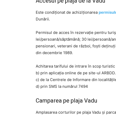
Accesul pe plaja de la Vadu
Este condiționat de achiziționarea
permisulu
Dunării.
Permisul de acces în rezervație pentru turișt
lei/persoană/săptămână; 30 lei/persoană/an. T
pensionari, veterani de război, foști deținuți p
din decembrie 1989.
Achitarea tarifului de intrare în scop turisti
b) prin aplicația online de pe site-ul ARBDD.
c) de la Centrele de Informare din localitățil
d) prin SMS la numărul 7494
Camparea pe plaja Vadu
Amplasarea corturilor pe plaja Vadu și parca